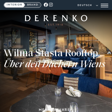
INTERIOR
BRAND
Wilma Stasta Rooftop
Über den Dächern Wiens
MEHR ERFAHREN