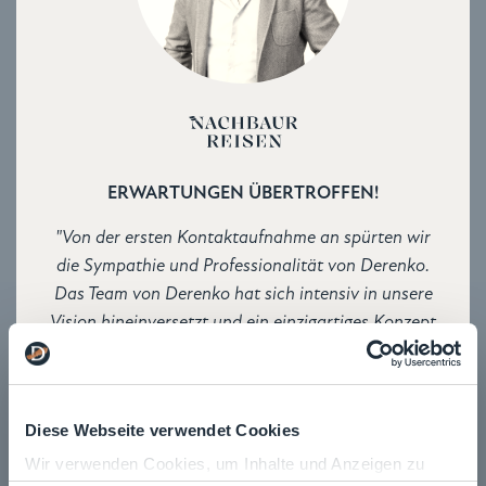
ERWARTUNGEN ÜBERTROFFEN!
"Von der ersten Kontaktaufnahme an spürten wir
die Sympathie und Professionalität von Derenko.
Das Team von Derenko hat sich intensiv in unsere
Vision hineinversetzt und ein einzigartiges Konzept
entwickelt, das unsere Erwartungen übertroffen
hat."
Michael Nachbaur – Nachbaur Reisen
Diese Webseite verwendet Cookies
Wir verwenden Cookies, um Inhalte und Anzeigen zu
PROJEKT ANZEIGEN