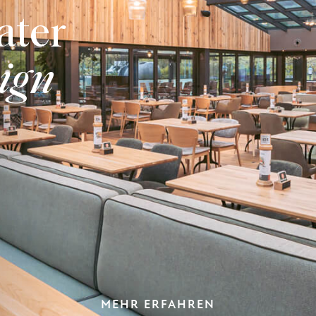
ater
sign
MEHR ERFAHREN