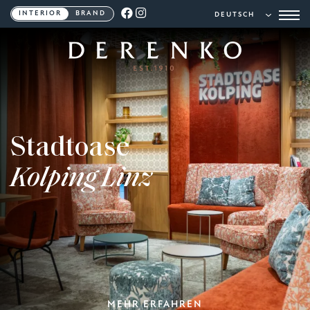
INTERIOR
BRAND
Stadtoase
Kolping Linz
MEHR ERFAHREN