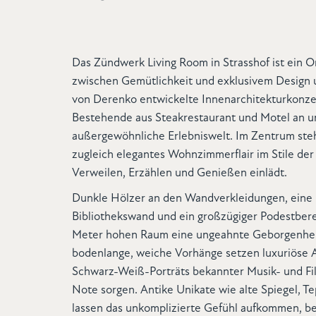
Das Zündwerk Living Room in Strasshof ist ein O
zwischen Gemütlichkeit und exklusivem Design u
von Derenko entwickelte Innenarchitekturkonzep
Bestehende aus Steakrestaurant und Motel an u
außergewöhnliche Erlebniswelt. Im Zentrum ste
zugleich elegantes Wohnzimmerflair im Stile der
Verweilen, Erzählen und Genießen einlädt.
Dunkle Hölzer an den Wandverkleidungen, eine
Bibliothekswand und ein großzügiger Podestber
Meter hohen Raum eine ungeahnte Geborgenheit
bodenlange, weiche Vorhänge setzen luxuriöse 
Schwarz-Weiß-Porträts bekannter Musik- und Fil
Note sorgen. Antike Unikate wie alte Spiegel, T
lassen das unkomplizierte Gefühl aufkommen, b