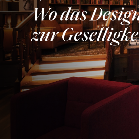
Wo das Desig
zur Geselligke