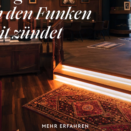
n den Funken
it zündet
MEHR ERFAHREN