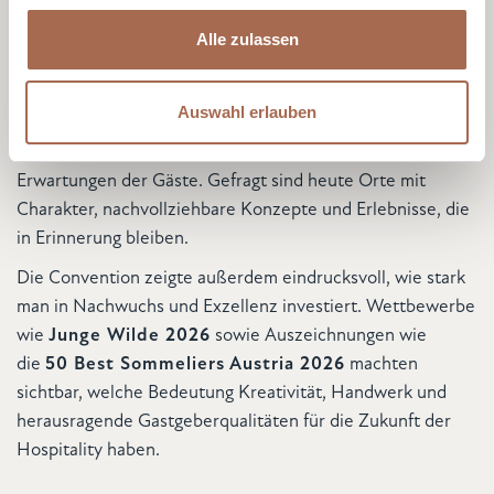
personalisieren, Funktionen für soziale Medien anbieten
Einwilligungsauswahl
zu können und die Zugriffe auf unsere Website zu
Neben inspirierenden Vorträgen bot die Convention
Alle zulassen
Notwendig
analysieren. Außerdem geben wir Informationen zu Ihrer
spannende Einblicke in aktuelle Entwicklungen der
Verwendung unserer Website an unsere Partner für
Branche. Themen wie Regionalität, bewusster Genuss,
soziale Medien, Werbung und Analysen weiter. Unsere
Präferenzen
Auswahl erlauben
handwerkliche Qualität und einfache, ehrliche Produkte
Partner führen diese Informationen möglicherweise mit
gewinnen weiter an Bedeutung. Gleichzeitig steigen die
weiteren Daten zusammen, die Sie ihnen bereitgestellt
Statistiken
Erwartungen der Gäste. Gefragt sind heute Orte mit
haben oder die sie im Rahmen Ihrer Nutzung der Dienste
Charakter, nachvollziehbare Konzepte und Erlebnisse, die
gesammelt haben.
in Erinnerung bleiben.
Marketing
Die Convention zeigte außerdem eindrucksvoll, wie stark
man in Nachwuchs und Exzellenz investiert. Wettbewerbe
wie
Junge Wilde 2026
sowie Auszeichnungen wie
Details zeigen
die
50 Best Sommeliers Austria 2026
machten
sichtbar, welche Bedeutung Kreativität, Handwerk und
herausragende Gastgeberqualitäten für die Zukunft der
Hospitality haben.