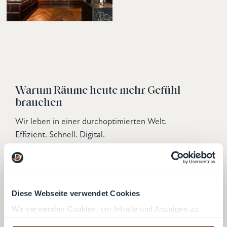
Warum Räume heute mehr Gefühl
brauchen
Wir leben in einer durchoptimierten Welt.
Effizient. Schnell. Digital.
Gerade deshalb wächst die Sehnsucht nach Räumen,
die
nicht nur funktionieren, sondern berühren
.
Hospitality ist längst mehr als Beherbergung oder
Diese Webseite verwendet Cookies
Gastronomie. Es ist
Erlebnisarchitektur
.
Wir verwenden Cookies, um Inhalte und Anzeigen zu
Gäste suchen keine perfekten Abläufe – die setzen
personalisieren, Funktionen für soziale Medien anbieten