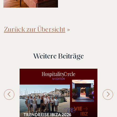
Zurück zur Übersicht
Weitere Beiträge
TRENDREISE IBIZA 2026
DERE