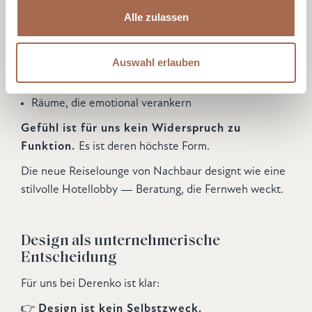
sie ohnehin voraus.
Einwilligungsauswahl
zu können und die Zugriffe auf unsere Website zu
Alle zulassen
Notwendig
analysieren. Außerdem geben wir Informationen zu Ihrer
Was sie suchen, sind
Momente die bleiben
:
Verwendung unserer Website an unsere Partner für
ein Gefühl von Zugehörigkeit
soziale Medien, Werbung und Analysen weiter. Unsere
Präferenzen
Auswahl erlauben
Partner führen diese Informationen möglicherweise mit
eine Atmosphäre, die entschleunigt
weiteren Daten zusammen, die Sie ihnen bereitgestellt
Räume, die emotional verankern
Statistiken
haben oder die sie im Rahmen Ihrer Nutzung der Dienste
gesammelt haben.
Gefühl ist für uns kein Widerspruch zu
Funktion.
Es ist deren höchste Form.
Marketing
Die neue Reiselounge von Nachbaur designt wie eine
stilvolle Hotellobby — Beratung, die Fernweh weckt.
Details zeigen
Design als unternehmerische
Entscheidung
Für uns bei Derenko ist klar:
👉
Design ist kein Selbstzweck.